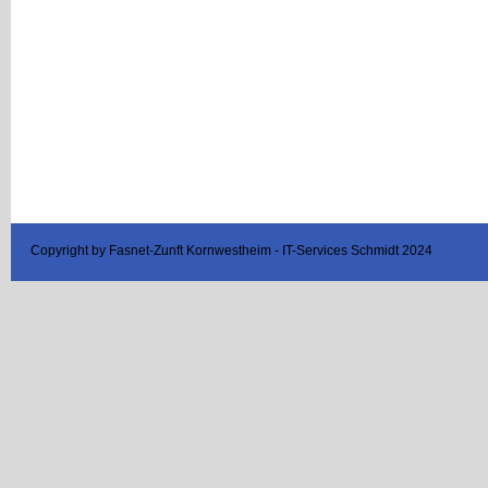
Copyright by Fasnet-Zunft Kornwestheim - IT-Services Schmidt 2024