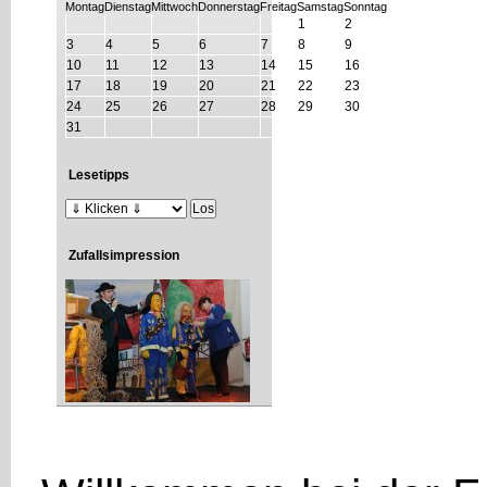
Mo
ntag
Di
enstag
Mi
ttwoch
Do
nnerstag
Fr
eitag
Sa
mstag
So
nntag
1
2
3
4
5
6
7
8
9
10
11
12
13
14
15
16
17
18
19
20
21
22
23
24
25
26
27
28
29
30
31
Lesetipps
Zufallsimpression